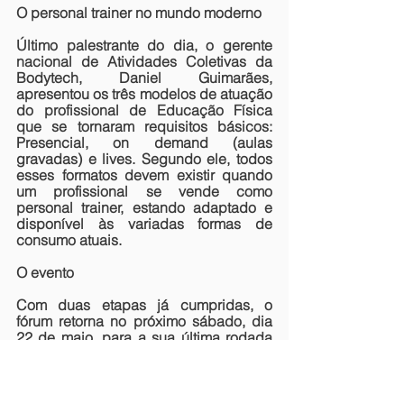
O personal trainer no mundo moderno
Último palestrante do dia, o gerente 
nacional de Atividades Coletivas da 
Bodytech, Daniel Guimarães, 
apresentou os três modelos de atuação 
do profissional de Educação Física 
que se tornaram requisitos básicos: 
Presencial, on demand (aulas 
gravadas) e lives. Segundo ele, todos 
esses formatos devem existir quando 
um profissional se vende como 
personal trainer, estando adaptado e 
disponível às variadas formas de 
consumo atuais.
O evento
Com duas etapas já cumpridas, o 
fórum retorna no próximo sábado, dia 
22 de maio, para a sua última rodada 
de palestras, abordando o tema 
“Gestão e Administração”. A 
programação, já confirmada, conta 
com um elenco composto por 