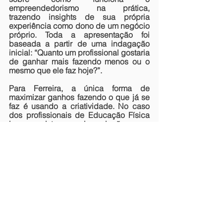
empreendedorismo na prática, 
trazendo insights de sua própria 
experiência como dono de um negócio 
próprio. Toda a apresentação foi 
baseada a partir de uma indagação 
inicial: “Quanto um profissional gostaria 
de ganhar mais fazendo menos ou o 
mesmo que ele faz hoje?”.
Para Ferreira, a única forma de 
maximizar ganhos fazendo o que já se 
faz é usando a criatividade. No caso 
dos profissionais de Educação Física 
isso consiste em criar soluções para 
aumentar o número de alunos, por 
exemplo, através de aulas online, 
atendimentos em grupo, serviços 
diferenciados, vendas de produtos etc. 
“O empreendedor precisa saber 
vender e ajudar as pessoas a 
encontrarem o que elas precisam”, diz.
Seguindo essa linha, ele explica que o 
empreendedorismo na prática é 
encontrar uma oportunidade de 