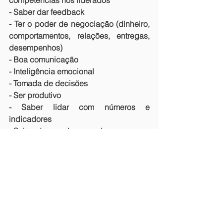
competências nos liderados
- Saber dar feedback
- Ter o poder de negociação (dinheiro, 
comportamentos, relações, entregas, 
desempenhos)
- Boa comunicação
- Inteligência emocional
- Tomada de decisões
- Ser produtivo
- Saber lidar com números e 
indicadores
- Saber desenvolver e gerir processos
- Demonstrar empatia
Terceira e última etapa
Em sua segunda edição, o evento da 
FPEFIT retorna no próximo sábados, 30 
de outubro, para sua etapa derradeira, 