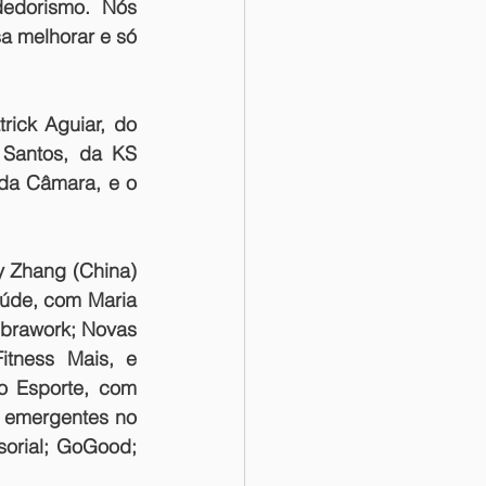
edorismo. Nós 
a melhorar e só 
ick Aguiar, do 
Santos, da KS 
da Câmara, e o 
 Zhang (China) 
úde, 
com Maria 
brawork; 
Novas 
tness Mais, e 
o Esporte, 
com 
 emergentes no 
orial; GoGood; 