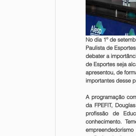
No dia 1º de setemb
Paulista de Esportes
debater a importân
de Esportes seja al
apresentou, de forma
importantes desse p
A programação com
da FPEFIT, Douglas 
profissão de Educ
conhecimento. Temo
empreendedorismo e