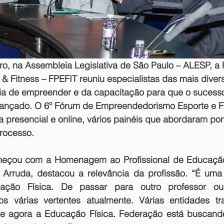
ro, na Assembleia Legislativa de São Paulo – ALESP, a 
 & Fitness – FPEFIT 
reuniu especialistas das mais diver
cia de empreender e da capacitação para que o sucess
cançado. O 6º Fórum de Empreendedorismo Esporte e Fi
 presencial e online, vários painéis que abordaram pon
rocesso.
eçou com a Homenagem ao Profissional de Educação.
Arruda, destacou a relevância da profissão. “É uma 
ação Física. De passar para outro professor ou
s várias vertentes atualmente. Várias entidades tr
 agora a Educação Física. Federação está buscando 