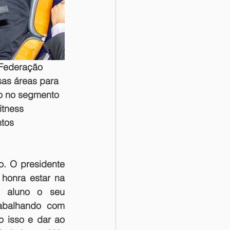
Federação 
sas áreas para 
o no segmento 
tness 
tos 
 O presidente 
honra estar na 
 aluno o seu 
abalhando com 
isso e dar ao 