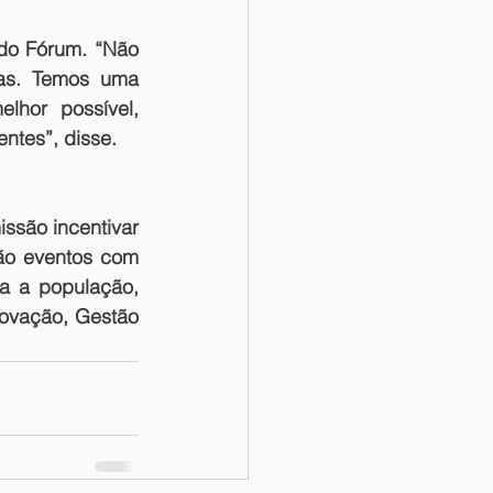
do Fórum. “Não 
as. Temos uma 
hor possível, 
ntes”, disse.
são incentivar 
tão eventos com 
a a população, 
ovação, Gestão 