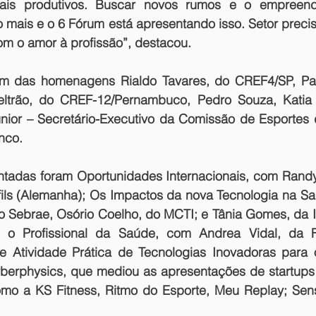
 mais produtivos. Buscar novos rumos e o empreend
 mais e o 6 Fórum está apresentando isso. Setor precis
om o amor à profissão”, destacou.
m das homenagens Rialdo Tavares, do CREF4/SP, Patr
ltrão, do CREF-12/Pernambuco, Pedro Souza, Katia 
únior – Secretário-Executivo da Comissão de Esportes 
nco.
ntadas foram 
Oportunidades Internacionais, 
com Randy
ils (Alemanha); 
Os Impactos da nova Tecnologia na Sa
o Sebrae, Osório Coelho, do MCTI; e Tânia Gomes, da I
 o Profissional da Saúde, 
com Andrea Vidal, da Fi
e 
Atividade Prática de Tecnologias Inovadoras para 
berphysics, que mediou as apresentações de startups
omo a KS Fitness, Ritmo do Esporte, Meu Replay; Sens