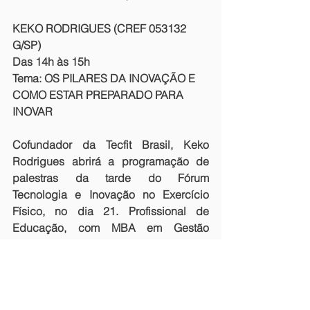
KEKO RODRIGUES (CREF 053132 
G/SP) 
Das 14h às 15h
Tema: OS PILARES DA INOVAÇÃO E 
COMO ESTAR PREPARADO PARA 
INOVAR
Cofundador da Tecfit Brasil, Keko 
Rodrigues abrirá a programação de 
palestras da tarde do Fórum 
Tecnologia e Inovação no Exercício 
Físico, no dia 21. Profissional de 
Educação, com MBA em Gestão 
Empresarial e formação de Business 
Administration em Lisboa (Portugal). É 
diretor técnico da XBody Brasil. É com 
essa formação e conhecimento que ele 