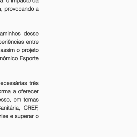
, o impacto da 
a, provocando a 
aminhos desse 
riências entre 
ssim o projeto 
nômico Esporte 
essárias três 
rma a oferecer 
esso, em temas 
nitária, CREF, 
se e superar o 