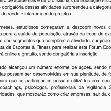
ro de academias e de profissionais de Educação Física
o obrigatória dessas atividades surpreendeu a categori
 de renda e interrompendo projetos.
 meses, estudiosos começaram a descobrir novos c
 para a saúde da população, através da troca de expe
s dos segmentos que compõem a atividade, surgindo a
ta de Esportes & Fitness para realizar este Fórum Eco
á online e gratuito, sendo obrigatória a inscrição.
ado alcançou um número enorme de ações, sendo nec
as possam ser desenvolvidas em sua plenitude, de fo
para que os participantes possam utilizá-los com suc
oachings, psicólogos, profissionais da Vigilância Sa
dades, que mostrarão como criar empresas, sair da cri