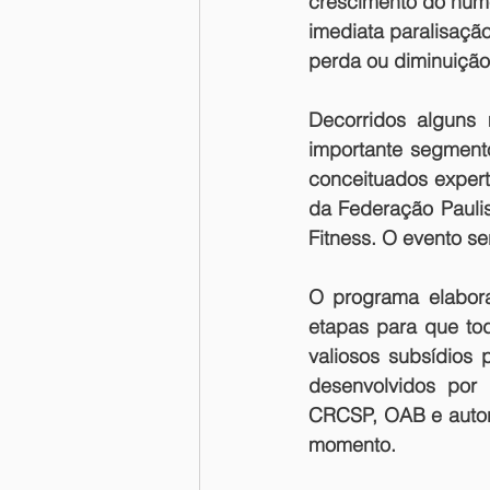
crescimento do núme
imediata paralisaçã
perda ou diminuição
Decorridos alguns
importante segmento
conceituados expert
da Federação Paulis
Fitness. O evento ser
O programa elabor
etapas para que tod
valiosos subsídios 
desenvolvidos por c
CRCSP, OAB e autori
momento.