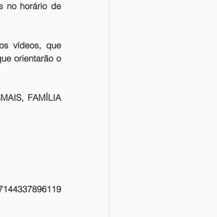
 no horário de 
os vídeos, que 
e orientarão o 
MAIS, FAMÍLIA 
https://www.facebook.com/F%C3%B3rum-Esporte-Fitness-107144337896119 