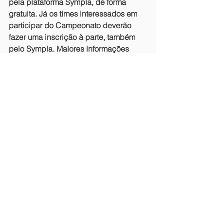
pela plataforma Sympla, de forma 
gratuita. Já os times interessados em 
participar do Campeonato deverão 
fazer uma inscrição à parte, também 
pelo Sympla. Maiores informações 
estão disponíveis no site oficial do 
evento 
www.forumdecapacitacaoemesportsga
mes.com
.
Ver tudo
Posts recentes