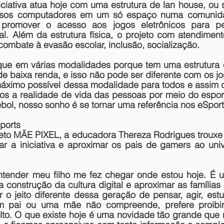
iciativa atua hoje com uma estrutura de lan house, ou 
rsos computadores em um só espaço numa comunida
o promover o acesso aos jogos eletrônicos para pe
al. Além da estrutura física, o projeto com atendiment
combate à evasão escolar, inclusão, socialização.
que em várias modalidades porque tem uma estrutura 
 baixa renda, e isso não pode ser diferente com os jog
áximo possível dessa modalidade para todos e assim 
s a realidade de vida das pessoas por meio do espor
bol, nosso sonho é se tornar uma referência nos eSport
ports
jeto MÃE PIXEL, a educadora Thereza Rodrigues trouxe 
ar a iniciativa e aproximar os pais de gamers ao univ
ntender meu filho me fez chegar onde estou hoje. É u
a construção da cultura digital e aproximar as famílias 
o jeito diferente dessa geração de pensar, agir, estud
 pai ou uma mãe não compreende, prefere proibir. 
alto. O que existe hoje é uma novidade tão grande que 