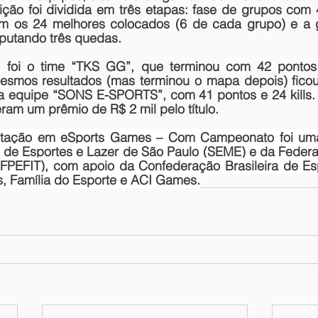
ção foi dividida em três etapas: fase de grupos com 
com os 24 melhores colocados (6 de cada grupo) e a 
sputando três quedas.
foi o time “TKS GG”, que terminou com 42 pontos e
smos resultados (mas terminou o mapa depois) ficou
a equipe “SONS E-SPORTS”, com 41 pontos e 24 kills.
am um prêmio de R$ 2 mil pelo título.
itação em eSports Games – Com Campeonato
 foi um
l de Esportes e Lazer de São Paulo (SEME) e da Federaç
(FPEFIT), com apoio da Confederação Brasileira de Esp
s, Família do Esporte e ACI Games.