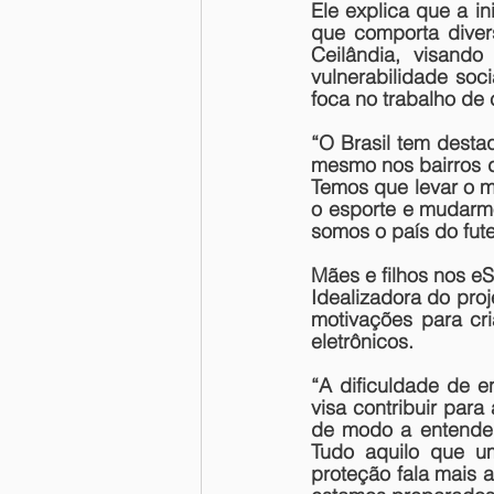
Ele explica que a in
que comporta dive
Ceilândia, visand
vulnerabilidade soci
foca no trabalho de 
“O Brasil tem desta
mesmo nos bairros de
Temos que levar o m
o esporte e mudarmo
somos o país do fute
Mães e filhos nos eS
Idealizadora do pro
motivações para cri
eletrônicos. 
“A dificuldade de e
visa contribuir para 
de modo a entender 
Tudo aquilo que um
proteção fala mais 