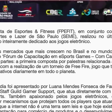
ta de Esportes & Fitness (FPEFIT), em conjunto com
rtes e Lazer de São Paulo (SEME), realizou no últ
inteiramente dedicado aos jogos eletrônico.
 mercados que mais crescem no Brasil e no mundo 
o 
‘Fórum de Capacitação em eSports Games – Com C
 partes: a primeira composta por palestras relacionada 
om a realização de um torneio de 
Free Fire
, jogo que 
ativos diariamente em todo o planeta.
dia foi apresentado por Luana Mendes Fonseca de Far
Staff Guild Gamer Support, que atua diretamente com a
s. Também apaixonado pelos jogos eletrônicos, e
r mecanismos que protejam todos os players que atua
e a internet não é uma terra sem leis e que hoje exist
entação para comércio de produtos e o desenvolvimen