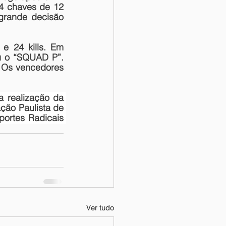
4 chaves de 12 
grande decisão 
 24 kills. Em 
 o “SQUAD P”. 
 Os vencedores 
a realização da 
ão Paulista de 
ortes Radicais 
Ver tudo