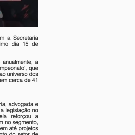
 a Secretaria 
imo dia 15 de 
anualmente, a 
ampeonato’
, que 
ao universo dos 
tem cerca de 41 
ia, advogada e 
 legislação no 
la reforçou a 
m no segmento, 
em até projetos 
to do setor de 