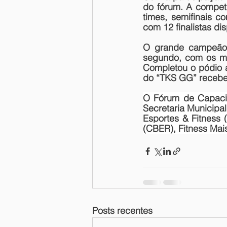
do fórum. A competi
times, semifinais 
com 12 finalistas di
O grande campeão 
segundo, com os me
Completou o pódio 
do “TKS GG” receber
O 
Fórum de Capac
Secretaria Municipa
Esportes & Fitness 
(CBER), Fitness Mai
Posts recentes