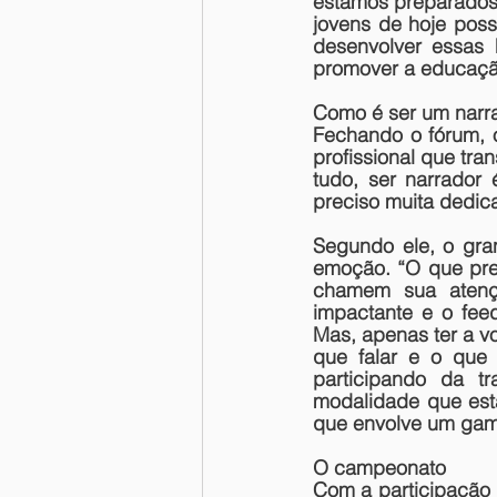
estamos preparados 
jovens de hoje poss
desenvolver essas 
promover a educação 
Como é ser um narr
Fechando o fórum, 
profissional que tran
tudo, ser narrador 
preciso muita dedica
Segundo ele, o gra
emoção. “O que pre
chamem sua atençã
impactante e o fee
Mas, apenas ter a vo
que falar e o que 
participando da t
modalidade que está
que envolve um gam
O campeonato
Com a participação d