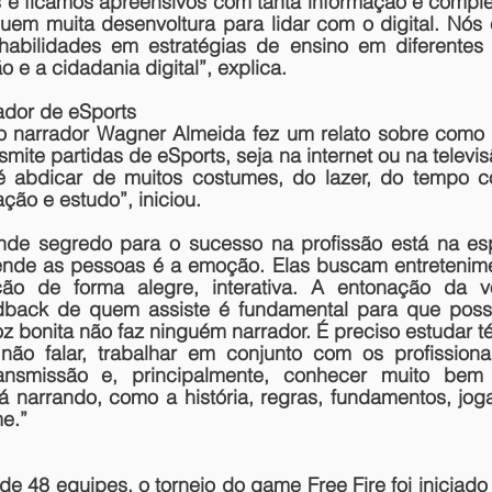
e ficamos apreensivos com tanta informação e comple
uem muita desenvoltura para lidar com o digital. Nós
habilidades em estratégias de ensino em diferentes 
e a cidadania digital”, explica.
ador de eSports
o narrador Wagner Almeida fez um relato sobre como 
smite partidas de eSports, seja na internet ou na televis
é abdicar de muitos costumes, do lazer, do tempo co
ção e estudo”, iniciou.
nde segredo para o sucesso na profissão está na es
nde as pessoas é a emoção. Elas buscam entretenime
o de forma alegre, interativa. A entonação da vo
dback de quem assiste é fundamental para que possa
z bonita não faz ninguém narrador. É preciso estudar té
não falar, trabalhar em conjunto com os profissiona
ransmissão e, principalmente, conhecer muito bem
 narrando, como a história, regras, fundamentos, joga
e.”
e 48 equipes, o torneio do game Free Fire foi iniciado 