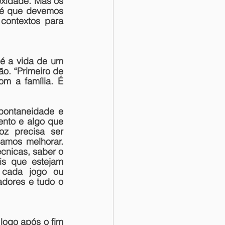
xidade. Mas os 
 é que devemos 
contextos para 
é a vida de um 
ão. “Primeiro de 
m a família. É 
pontaneidade e 
nto e algo que 
z precisa ser 
mos melhorar. 
cnicas, saber o 
is que estejam 
 cada jogo ou 
dores e tudo o 
logo após o fim 